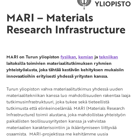
MARI – Materials
Research Infrastructure
MARI on Turun yliopiston
fysiikan
,
kemian
ja
tekniikan
laitoksilla toimivien materiaalitutkimuksen ryhmien
yhteistyöalusta, joka tähtää kestävän kehityksen mukaisiin
innovaatioihin erityisesti yhdessä yritysten kanssa.
Turun yliopiston vahva materiaalitutkimus yhdessä uuden
materiaalitekniikan kanssa luo mahdollisuuden rakentaa laaja
tutkimusinfrastruktuuri, joka tukee sekä tieteellistä
tutkimusta että elinkeinoelämää. MARI (Materials Research
Infrastructure) toimii alustana, joka mahdollistaa yhteistyön
paikallisten teollisuusyritysten kanssa ja vahvistaa
materiaalien karakterisointiin ja ikääntymiseen liittyvää
osaamista. MARI-projektissa me kehitämme uusia