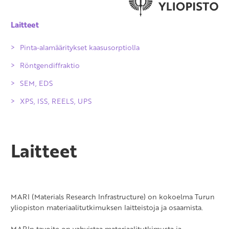
Laitteet
Pinta-alamääritykset kaasusorptiolla
Röntgendiffraktio
SEM, EDS
XPS, ISS, REELS, UPS
Laitteet
MARI (Materials Research Infrastructure) on kokoelma Turun
yliopiston materiaalitutkimuksen laitteistoja ja osaamista.
MARIn tavoite on vahvistaa materiaalitutkimusta ja -