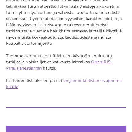
tekniikkaa Turun alueella. Tutkimuslaitteistojen kokoelma
toimii yhteistyöalustana ja vahvistaa opetusta ja tieteellistä
osaamista liittyen materiaalianalyyseihin, karakterisointiin ja
ikäännytykseen. Laitteistomme tukevat monitieteistä
tutkimusta ja olemme halukkaita saamaan laitteille käyttäjiä
myös muista korkeakouluista, teollisuudesta ja muista
kaupallisista toimijoista.
Tuemme avointa tiedettä: laitteen käyttöön koulutetut
tutkijat ja opiskelijat voivat varata laiteaikaa
OpenIRIS-
varausjärjestelmän
kautta.
Laitteiden listaukseen pääset
englanninkielisten sivujemme
kautta
.